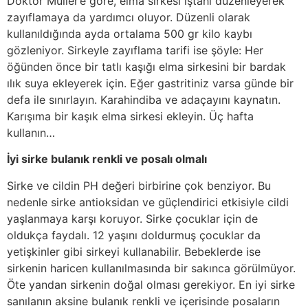
Doktor Muller’e göre, elma sirkesi iştahı düzenleyerek
zayıflamaya da yardımcı oluyor. Düzenli olarak
kullanıldığında ayda ortalama 500 gr kilo kaybı
gözleniyor. Sirkeyle zayıflama tarifi ise şöyle: Her
öğünden önce bir tatlı kaşığı elma sirkesini bir bardak
ılık suya ekleyerek için. Eğer gastritiniz varsa günde bir
defa ile sınırlayın. Karahindiba ve adaçayını kaynatın.
Karışıma bir kaşık elma sirkesi ekleyin. Üç hafta
kullanın…
İyi sirke bulanık renkli ve posalı olmalı
Sirke ve cildin PH değeri birbirine çok benziyor. Bu
nedenle sirke antioksidan ve güçlendirici etkisiyle cildi
yaşlanmaya karşı koruyor. Sirke çocuklar için de
oldukça faydalı. 12 yaşını doldurmuş çocuklar da
yetişkinler gibi sirkeyi kullanabilir. Bebeklerde ise
sirkenin haricen kullanılmasında bir sakınca görülmüyor.
Öte yandan sirkenin doğal olması gerekiyor. En iyi sirke
sanılanın aksine bulanık renkli ve içerisinde posaların