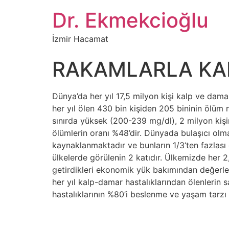
İçeriğe
Dr. Ekmekcioğlu
atla
İzmir Hacamat
RAKAMLARLA KA
Dünya’da her yıl 17,5 milyon kişi kalp ve dam
her yıl ölen 430 bin kişiden 205 bininin ölüm n
sınırda yüksek (200-239 mg/dl), 2 milyon kişi
ölümlerin oranı %48’dir. Dünyada bulaşıcı ol
kaynaklanmaktadır ve bunların 1/3‘ten fazlası 
ülkelerde görülenin 2 katıdır. Ülkemizde her 2
getirdikleri ekonomik yük bakımından değerlen
her yıl kalp-damar hastalıklarından ölenlerin s
hastalıklarının %80’i beslenme ve yaşam tarzı gib