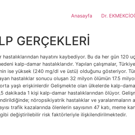
Anasayfa
Dr. EKMEKCİO
LP GERÇEKLERİ
ar hastalıklarından hayatını kaybediyor. Bu da her gün 120 
edeni kalp-damar hastalıklarıdır. Yapılan çalışmalar, Türkiye
nin ise yüksek (240 mg/dl ve üstü) olduğunu gösteriyor. Tür
mayan hastalıklar sonucu oluşan 32 milyon ölümün 17.5 milyo
orta yaşlı erişkinlerdir Gelişmekte olan ülkelerde kalp-damar
,5 dakikada 1 kişi kalp-damar hastalıklarından ölüyor. Geliş
dirildiğinde; nöropsikiyatrik hastalıklar ve yaralanmaların 
ayısı trafik kazalarında ölenlerin sayısının 47 katı, meme ka
i değiştirilebilir risk faktörleriyle ilişkilendirilmektedir.