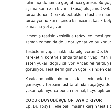
rahim içi dönemde göç etmesi gerekir. Bu göçün 
aşama karın zarı kıvrımı (kese) oluşumu (7.-8.
torba dönemi). Erkek bebeklerin testisleri hor
torba yerine karın içinde kalmasına, kasık böl
olmasına yol açıyor.
İnmemiş testisin kesinlikle tedavi edilmesi g
zaman zaman da dolu görüyorlar ve bu konuda 
Testislerin yapısı hakkında bilgi veren Op. Dr.
hareketini kontrol altında tutan bir yapı. Yan
zaten yukarı doğru çıkıyor. Ancak rekraktil, y
görülüyor. Testislerin günün üçte ikisinden da
Kasık anomalilerinin tanısında, ailenin anlatt
gerekiyor. Torbanın üst tarafından aşağıya doğ
yukarı çıkmıyorsa bunun normal, fizyolojik bir s
ÇOCUK BÜYÜDÜKÇE ORTAYA ÇIKIYOR
Op. Dr. Tosyalı, elle bakılmasına karşın testi