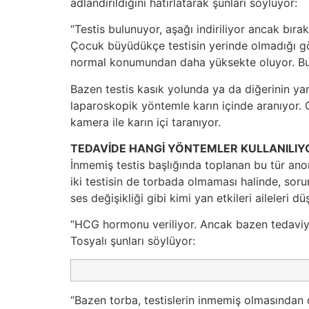
adlandırıldığını hatırlatarak şunları söylüyor:
“Testis bulunuyor, aşağı indiriliyor ancak bırak
Çocuk büyüdükçe testisin yerinde olmadığı gö
normal konumundan daha yüksekte oluyor. Buna
Bazen testis kasık yolunda ya da diğerinin ya
laparoskopik yöntemle karın içinde aranıyor. G
kamera ile karın içi taranıyor.
TEDAVİDE HANGİ YÖNTEMLER KULLANILIY
İnmemiş testis başlığında toplanan bu tür ano
iki testisin de torbada olmaması halinde, sor
ses değişikliği gibi kimi yan etkileri aileleri
“HCG hormonu veriliyor. Ancak bazen tedaviye 
Tosyalı şunları söylüyor:
“Bazen torba, testislerin inmemiş olmasından