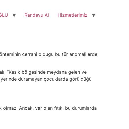
ĞLU
Randevu Al
Hizmetlerimiz
 yönteminin cerrahi olduğu bu tür anomalilerde,
lı, “Kasık bölgesinde meydana gelen ve
tli, yerinde duramayan çocuklarda görüldüğü
ık olmaz. Ancak, var olan fıtık, bu durumlarda