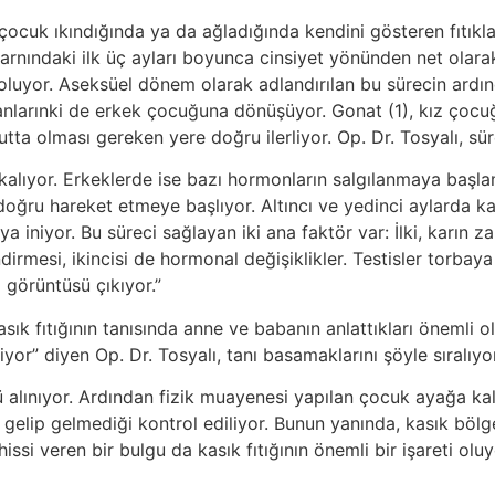
, çocuk ıkındığında ya da ağladığında kendini gösteren fıtıkl
karnındaki ilk üç ayları boyunca cinsiyet yönünden net olar
oluyor. Aseksüel dönem olarak adlandırılan bu sürecin ard
larınki de erkek çocuğuna dönüşüyor. Gonat (1), kız çocu
ta olması gereken yere doğru ilerliyor. Op. Dr. Tosyalı, sürec
 kalıyor. Erkeklerde ise bazı hormonların salgılanmaya başla
doğru hareket etmeye başlıyor. Altıncı ve yedinci aylarda ka
niyor. Bu süreci sağlayan iki ana faktör var: İlki, karın zar
irmesi, ikincisi de hormonal değişiklikler. Testisler torbay
 görüntüsü çıkıyor.”
kasık fıtığının tanısında anne ve babanın anlattıkları öneml
iyor” diyen Op. Dr. Tosyalı, tanı basamaklarını şöyle sıralıyo
alınıyor. Ardından fizik muayenesi yapılan çocuk ayağa kald
gelip gelmediği kontrol ediliyor. Bunun yanında, kasık bölges
hissi veren bir bulgu da kasık fıtığının önemli bir işareti o