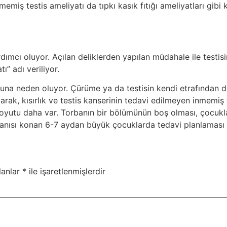
memiş testis ameliyatı da tıpkı kasık fıtığı ameliyatları gibi 
dımcı oluyor. Açılan deliklerden yapılan müdahale ile testis
” adı veriliyor.
runa neden oluyor. Çürüme ya da testisin kendi etrafından 
 olarak, kısırlık ve testis kanserinin tedavi edilmeyen inmem
boyutu daha var. Torbanın bir bölümünün boş olması, çocukla
anısı konan 6-7 aydan büyük çocuklarda tedavi planlaması 
lanlar
*
ile işaretlenmişlerdir