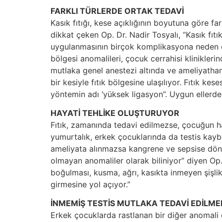
FARKLI TÜRLERDE ORTAK TEDAVİ
Kasık fıtığı, kese açıklığının boyutuna göre fark
dikkat çeken Op. Dr. Nadir Tosyalı, “Kasık fıt
uygulanmasının birçok komplikasyona neden oldu
bölgesi anomalileri, çocuk cerrahisi klinikleri
mutlaka genel anestezi altında ve ameliyathan
bir kesiyle fıtık bölgesine ulaşılıyor. Fıtık k
yöntemin adı ‘yüksek ligasyon”. Uygun ellerde
HAYATİ TEHLİKE OLUŞTURUYOR
Fıtık, zamanında tedavi edilmezse, çocuğun hay
yumurtalık, erkek çocuklarında da testis kay
ameliyata alınmazsa kangrene ve sepsise dönüş
olmayan anomaliler olarak biliniyor” diyen Op
boğulması, kusma, ağrı, kasıkta inmeyen şişl
girmesine yol açıyor.”
İNMEMİŞ TESTİS MUTLAKA TEDAVİ EDİLME
Erkek çocuklarda rastlanan bir diğer anomali 