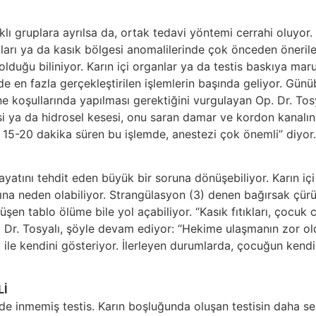
lı gruplara ayrılsa da, ortak tedavi yöntemi cerrahi oluyor. Bu
ıkları ya da kasık bölgesi anomalilerinde çok önceden önerile
ğu biliniyor. Karın içi organlar ya da testis baskıya maruz
nde en fazla gerçekleştirilen işlemlerin başında geliyor. Günü
e koşullarında yapılması gerektiğini vurgulayan Op. Dr. Tos
esesi ya da hidrosel kesesi, onu saran damar ve kordon kanalın
 15-20 dakika süren bu işlemde, anestezi çok önemli” diyor.
atını tehdit eden büyük bir soruna dönüşebiliyor. Karın içi
bına neden olabiliyor. Strangülasyon (3) denen bağırsak çü
en tablo ölüme bile yol açabiliyor. “Kasık fıtıkları, çocuk
. Dr. Tosyalı, şöyle devam ediyor: “Hekime ulaşmanın zor old
ik ile kendini gösteriyor. İlerleyen durumlarda, çocuğun ke
Lİ
de inmemiş testis. Karın boşluğunda oluşan testisin daha ser