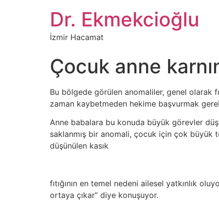
İçeriğe
Dr. Ekmekcioğlu
atla
İzmir Hacamat
Çocuk anne karnın
Bu bölgede görülen anomaliler, genel olarak fı
zaman kaybetmeden hekime başvurmak gerek
Anne babalara bu konuda büyük görevler düşt
saklanmış bir anomali, çocuk için çok büyük t
düşünülen kasık
fıtığının en temel nedeni ailesel yatkınlık ol
ortaya çıkar” diye konuşuyor.