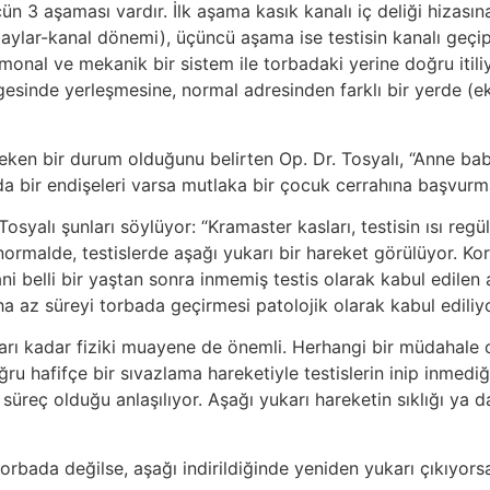
3 aşaması vardır. İlk aşama kasık kanalı iç deliği hizasına u
 aylar-kanal dönemi), üçüncü aşama ise testisin kanalı geçi
monal ve mekanik bir sistem ile torbadaki yerine doğru itili
gesinde yerleşmesine, normal adresinden farklı bir yerde (ekt
ereken bir durum olduğunu belirten Op. Dr. Tosyalı, “Anne b
bir endişeleri varsa mutlaka bir çocuk cerrahına başvurmal
 Tosyalı şunları söylüyor: “Kramaster kasları, testisin ısı r
i normalde, testislerde aşağı yukarı bir hareket görülüyor. K
ani belli bir yaştan sonra inmemiş testis olarak kabul edilen
ha az süreyi torbada geçirmesi patolojik olarak kabul ediliyo
ıkları kadar fiziki muayene de önemli. Herhangi bir müdahale 
ru hafifçe bir sıvazlama hareketiyle testislerin inip inmediğ
üreç olduğu anlaşılıyor. Aşağı yukarı hareketin sıklığı ya da ş
s torbada değilse, aşağı indirildiğinde yeniden yukarı çıkıyo