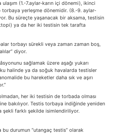
laşım (1.-7.aylar-karın içi dönemi), ikinci
p torbaya yerleşme dönemidir. (8.-9. aylar-
yor. Bu süreçte yaşanacak bir aksama, testisin
opi) ya da her iki testisin tek tarafta
abalar torbayı sürekli veya zaman zaman boş,
ılar” diyor.
egülâsyonunu sağlamak üzere aşağı yukarı
orku halinde ya da soğuk havalarda testisler
 anomalide bu hareketler daha sık ve aşırı
r.”
olmadan, her iki testisin de torbada olması
ine bakılıyor. Testis torbaya indiğinde yeniden
ekli farklı şekilde isimlendiriliyor.
rsa bu durumun “utangaç testis” olarak