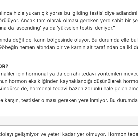
ılınca hızla yukarı çıkıyorsa bu ‘gliding testis’ diye adlandır
rülüyor. Ancak tam olarak olması gereken yere sabit bir şe
 da ‘ascending’ ya da ‘yükselen testis’ deniyor.”
nında değil de, karın bölgesinde oluyor. Bu durumda elle bu
öbeğin hemen altından bir ve karnın alt tarafından da iki de
OR?
maliler için hormonal ya da cerrahi tedavi yöntemleri mevc
unun hormon eksikliğinden kaynaklandığı düşünülerek hormon
 düşündürse de, hormonal tedavi bazen zorunlu hale gelen amel
karşın, testisler olması gereken yere inmiyor. Bu durumda 
 dolayı gelişmiyor ve yeteri kadar yer olmuyor. Hormon ted