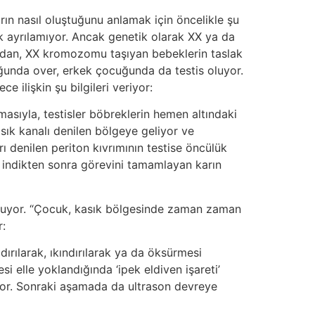
arın nasıl oluştuğunu anlamak için öncelikle şu
ak ayrılamıyor. Ancak genetik olarak XX ya da
ından, XX kromozomu taşıyan bebeklerin taslak
ğunda over, erkek çocuğunda da testis oluyor.
e ilişkin şu bilgileri veriyor:
masıyla, testisler böbreklerin hemen altındaki
sık kanalı denilen bölgeye geliyor ve
ı denilen periton kıvrımının testise öncülük
a indikten sonra görevini tamamlayan karın
i oluyor. “Çocuk, kasık bölgesinde zaman zaman
r:
ırılarak, ıkındırılarak ya da öksürmesi
i elle yoklandığında ‘ipek eldiven işareti’
luyor. Sonraki aşamada da ultrason devreye