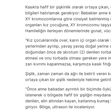
Kasıkta hafif bir şişkinlik olarak ortaya çıkan
bilgileri hatırlamak gerekiyor: Bebekler anne 
XY kromozomlarına göre cinsiyet belirlenmiş 
organları kız çocuğuna, XY kromozomu taşıyan
Hamileliğin ilerleyen dönemlerinde gonat, vücut
“Kız çocuklarında over, karın içi organ olarak
yerlerinden ayrılıp, yavaş yavaş doğal yerine 
doğumdan önce de skrotum (2) denilen torbaya i
etmesi ve onu torbada olması gereken yere ind
zarı kıvrımı kapanmazsa, karşımıza kasık fıtığı
Şişlik, zaman zaman da ağrı ile belirti veren 
ortaya çıkan bir şişlik nedeniyle hekime getiril
“Önce anne babadan ayrıntılı bir biçimde öykü 
istenerek o bölgede hafif bir şişliğin meydana 
denilen, elin altından kayan, katlanmış kumaş 
giriyor. Bölge, ultrason ile inceleniyor.