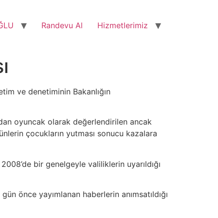
ĞLU
Randevu Al
Hizmetlerimiz
ı
zetim ve denetiminin Bakanlığın
ından oyuncak olarak değerlendirilen ancak
rünlerin çocukların yutması sonucu kazalara
08’de bir genelgeyle valiliklerin uyarıldığı
aç gün önce yayımlanan haberlerin anımsatıldığı