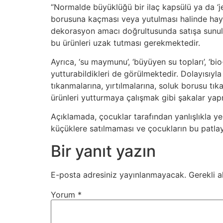
“Normalde büyüklüğü bir ilaç kapsülü ya da ‘je
borusuna kaçması veya yutulması halinde hayat
dekorasyon amacı doğrultusunda satışa sunuls
bu ürünleri uzak tutması gerekmektedir.
Ayrıca, ‘su maymunu’, ‘büyüyen su topları’, ‘bio
yutturabildikleri de görülmektedir. Dolayısıyla
tıkanmalarına, yırtılmalarına, soluk borusu tı
ürünleri yutturmaya çalışmak gibi şakalar ya
Açıklamada, çocuklar tarafından yanlışlıkla ye
küçüklere satılmaması ve çocukların bu patlay
Bir yanıt yazın
E-posta adresiniz yayınlanmayacak.
Gerekli a
Yorum
*