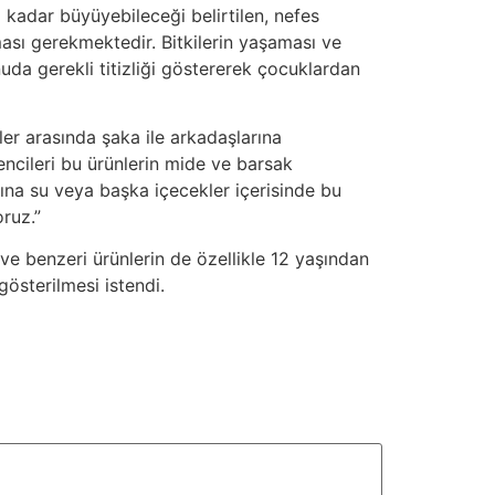
 kadar büyüyebileceği belirtilen, nefes
ası gerekmektedir. Bitkilerin yaşaması ve
a gerekli titizliği göstererek çocuklardan
iler arasında şaka ile arkadaşlarına
rencileri bu ürünlerin mide ve barsak
rına su veya başka içecekler içerisinde bu
ruz.”
ve benzeri ürünlerin de özellikle 12 yaşından
österilmesi istendi.