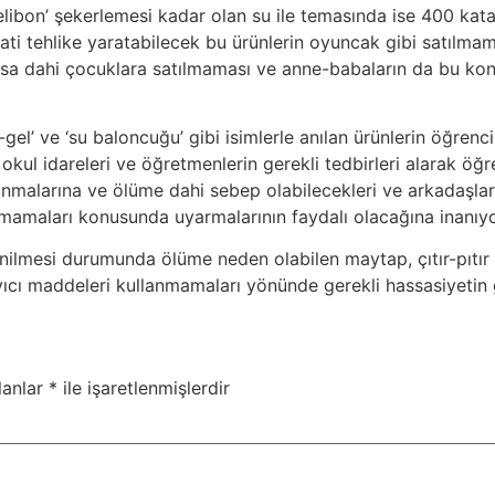
libon’ şekerlemesi kadar olan su ile temasında ise 400 kata
i tehlike yaratabilecek bu ürünlerin oyuncak gibi satılmam
a dahi çocuklara satılmaması ve anne-babaların da bu konud
-gel’ ve ‘su baloncuğu’ gibi isimlerle anılan ürünlerin öğrenc
 okul idareleri ve öğretmenlerin gerekli tedbirleri alarak öğ
kanmalarına ve ölüme dahi sebep olabilecekleri ve arkadaşla
pmamaları konusunda uyarmalarının faydalı olacağına inanıyo
nilmesi durumunda ölüme neden olabilen maytap, çıtır-pıtır 
ıcı maddeleri kullanmamaları yönünde gerekli hassasiyetin g
lanlar
*
ile işaretlenmişlerdir