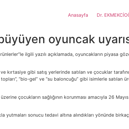
Anasayfa
Dr. EKMEKCİO
büyüyen oyuncak uyarıs
nlerler”le ilgili yazılı açıklamada, oyuncakların piyasa gö
ve kırtasiye gibi satış yerlerinde satılan ve çocuklar taraf
ları”, “bio-gel” ve “su baloncuğu” gibi isimlerle satılan ü
zerine çocukların sağlığının korunması amacıyla 26 Mayıs 20
lıkla yutmaları sonucu tedavi altına alındıkları yönünde birk