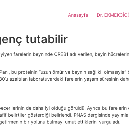
Anasayfa
Dr. EKMEKCİO
enç tutabilir
 yiyen farelerin beyninde CREB1 adı verilen, beyin hücrelerini
ni, bu proteinin “uzun ömür ve beynin sağlıklı olmasıyla” b
e 30’u azaltılan laboratuvardaki farelerin yaşam süresinin d
becerilerinin de daha iyi olduğu görüldü. Ayrıca bu fareleri
afif belirtiler gösterdiği belirlendi. PNAS dergisinde yayım
getirmenin bir yolunu bulmayı umut ettiklerini vurguladı.